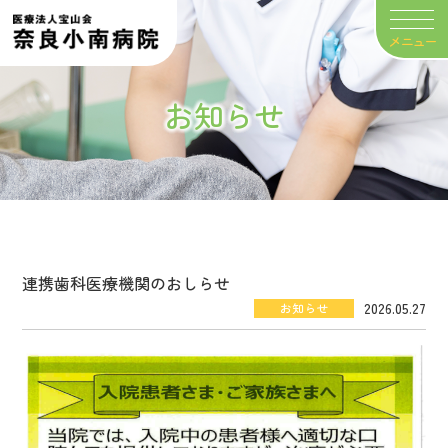
グ
ル
ー
プ
お知らせ
リ
ン
ク
連携歯科医療機関のおしらせ
2026.05.27
お知らせ