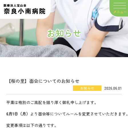
グ
ル
ー
プ
お知らせ
リ
ン
ク
【桜の里】面会についてのお知らせ
2026.06.01
お知らせ
平素は格別のご高配を賜り厚く御礼申し上げます。
6月1日（月）
より面会等についてルールを変更させていただきます
変更事項は以下の通りです。