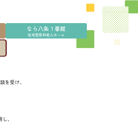
なら八条１番館
住宅型有料老人ホーム
談を受け、
用し、
。