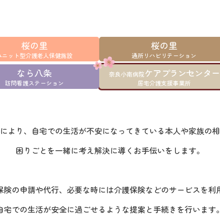
桜の里
桜の里
ユニット型介護老人保健施設
通所リハビリテーション
なら八条
ケアプランセンター
奈良小南病院
訪問看護ステーション
居宅介護支援事業所
により、自宅での生活が不安になってきている本人や家族の相
困りごとを一緒に考え解決に導くお手伝いをします。
保険の申請や代行、必要な時には介護保険などのサービスを利
自宅での生活が安全に過ごせるような提案と手続きを行います