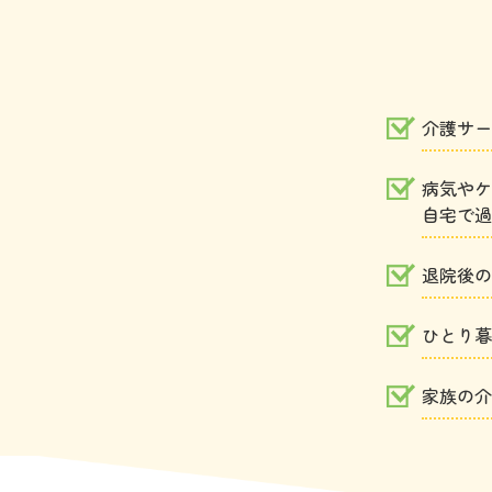
介護サー
病気やケ
自宅で過
退院後の
ひとり暮
家族の介