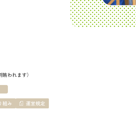
割賄われます）
り組み
運営規定