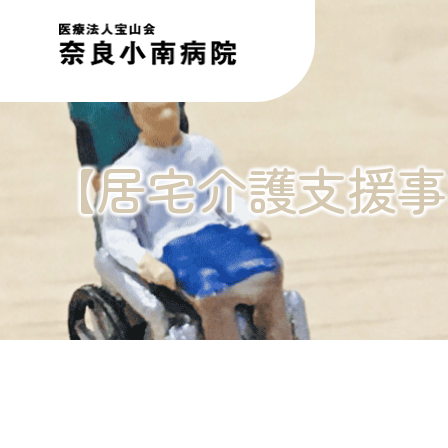
グ
ル
ー
プ
リ
ン
ク
【居宅介護支援事