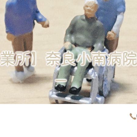
業所】
奈良小南病
ー